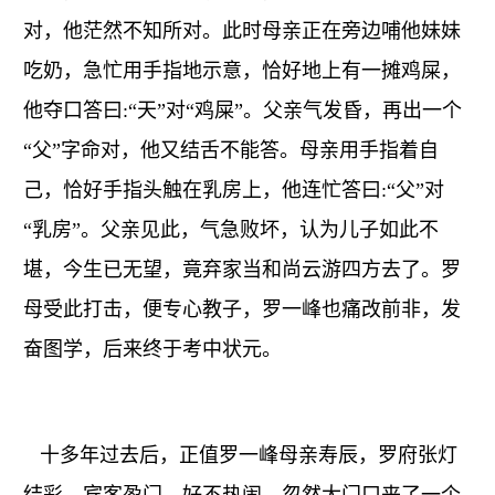
对，他茫然不知所对。此时母亲正在旁边哺他妹妹
吃奶，急忙用手指地示意，恰好地上有一摊鸡屎，
他夺口答曰:“天”对“鸡屎”。父亲气发昏，再出一个
“父”字命对，他又结舌不能答。母亲用手指着自
己，恰好手指头触在乳房上，他连忙答曰:“父”对
“乳房”。父亲见此，气急败坏，认为儿子如此不
堪，今生已无望，竟弃家当和尚云游四方去了。罗
母受此打击，便专心教子，罗一峰也痛改前非，发
奋图学，后来终于考中状元。
十多年过去后，正值罗一峰母亲寿辰，罗府张灯