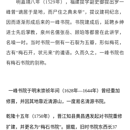
明嘉靖八年（1529年），福建提学副史御提出罗一
峰曾“谪居于是地，而尸住之典未举”，提议建祠纪念，
因而逐渐形成后来的一峰书院。书院建成后，延聘乡绅
进士先后掌教，泉州名儒张岳、顾珀等都曾在此讲学，
名噪一时。当时书院一侧有一石裂为五瓣，形似梅花，
古有“梅石开，状元来”的谶语。久而久之，一峰书院也
有梅石书院的别称。
一峰书院于明末崇祯年间（1628年—1644年）曾经重加
修葺，并因其地靠近清源山，一度易名清源书院。
乾隆十五年（1750年），晋江知县黄昌遇发起对书院重修
扩建，并更名为“梅石书院”。据载，旧时书院东西长37