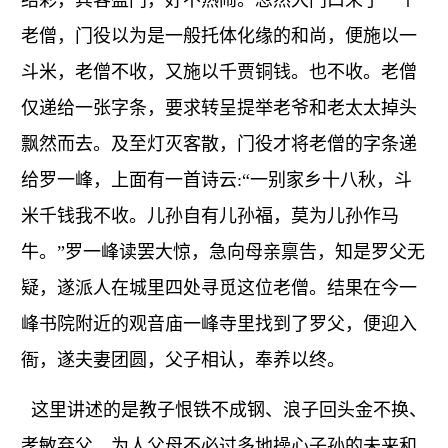
结彩，宾客盈门，好不热闹。忽然大门口来了一个
老僧，门役以为是一般托体化缘的和尚，便施以一
斗米，老僧不收，又施以千贾铜钱。也不收。老僧
仅递给一张字条，要求转呈提举老爷和老太太掉头
飘然而去。及至灯灭客散，门役才将老僧的字条递
给罗一峰，上面有一首诗云:“一别家乡十八秋，斗
米千钱我不收。儿孙自有儿孙福，莫为儿孙作马
牛。”罗一峰读罢大惊，急向母亲禀告，知是罗父无
疑，遂派人在城里四处寻觅这位老僧。结果在今一
峰书院附近的观音庙一峰寺里找到了罗父，便迎入
衙，遂夫妻团圆，父子相认，奉养以终。
这里讲述的是教子恨铁不成钢、浪子回头金不换、
孝敏弃父、为人父母不必过多地操心子孙的未来和